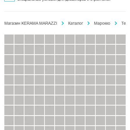
Магазин KERAMA MARAZZI
Каталог
Марокко
Тем