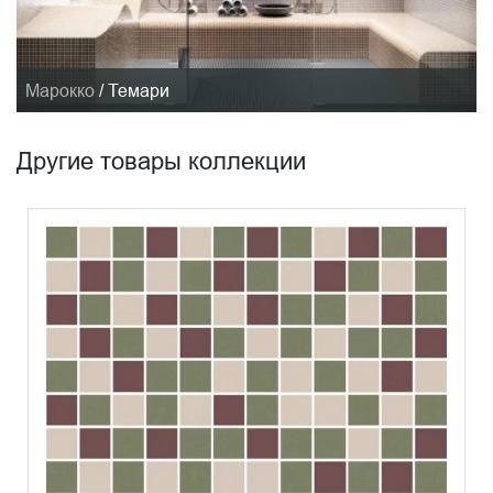
Марокко
/
Темари
Другие товары коллекции