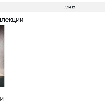
7.94 кг
ллекции
ии