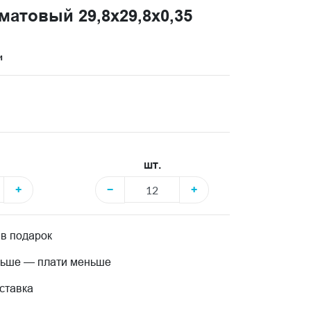
атовый 29,8x29,8x0,35
и
шт.
+
−
+
 в подарок
льше — плати меньше
ставка