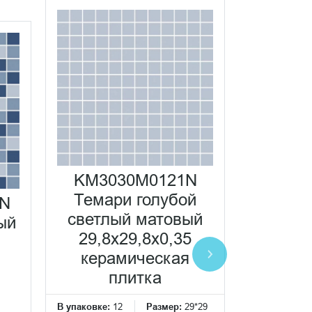
KM3030M0121N
KM30
Темари голубой
Тема
N
светлый матовый
светл
ый
29,8x29,8x0,35
29,8
керамическая
кера
плитка
п
В упаковке:
12
Размер:
29*29
В упаковке:
1