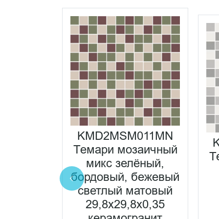
0001N
KMD2MSM011MN
елёный
Темари мозаичный
ый
Т
микс зелёный,
8x0,35
бордовый, бежевый
еская
светлый матовый
ка
29,8x29,8x0,35
Размер:
29*29
керамогранит