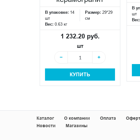
см
В у
В упаковке:
14
Размер:
29*29
шт
шт
см
Вес
 руб.
Вес:
0.63 кг
1 232.20 руб.
+
шт
−
+
+
КУПИТЬ
Ь
Каталог
О компании
Оплата
Офер
Новости
Магазины