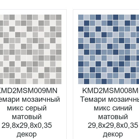
KMD2MSM009MN
KMD2MSM008M
емари мозаичный
Темари мозаичн
микс серый
микс синий
матовый
матовый
29,8x29,8x0,35
29,8x29,8x0,35
декор
декор