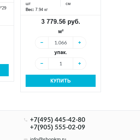
шт
см
шт
9*29
Вес:
7.94 кг
Вес:
7.94 кг
3 779.56 руб.
3 77
м²
−
+
−
упак.
−
+
−
КУПИТЬ
+7(495) 445-42-80
+7(905) 555-02-09
info@shopkm.ru