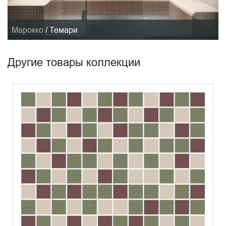
Марокко
/
Темари
Другие товары коллекции