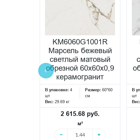
KM6060G1001R
017BR
Марсель бежевый
аборный
светлый матовый
етлый
обрезной 60x60x0,9
о
вый
керамогранит
ной
В упаковке:
4
Размер:
60*60
В у
,9 декор
шт
см
шт
Вес:
29.69 кг
Вес
Размер:
34*31
см
2 615.68 руб.
м²
 руб.
−
+