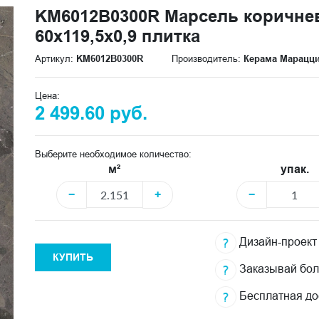
KM6012B0300R Марсель коричне
60x119,5x0,9 плитка
Артикул:
KM6012B0300R
Производитель:
Керама Марацц
Цена:
2 499.60 руб.
Выберите необходимое количество:
м²
упак.
−
+
−
Дизайн-проект
КУПИТЬ
Заказывай бо
Бесплатная до