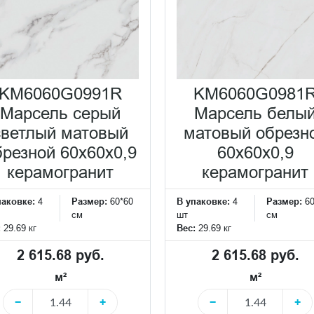
KM6060G0991R
KM6060G0981
Марсель серый
Марсель белы
светлый матовый
матовый обрезн
брезной 60x60x0,9
60x60x0,9
керамогранит
керамогранит
паковке:
4
Размер:
60*60
В упаковке:
4
Размер:
6
см
шт
см
:
29.69 кг
Вес:
29.69 кг
2 615.68 руб.
2 615.68 руб.
м²
м²
−
+
−
+