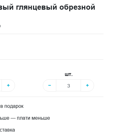
вый глянцевый обрезной
и
шт.
+
−
+
 в подарок
льше — плати меньше
ставка