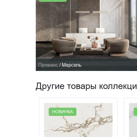
Прованс
/
Марсель
Другие товары коллекц
НОВИНКА