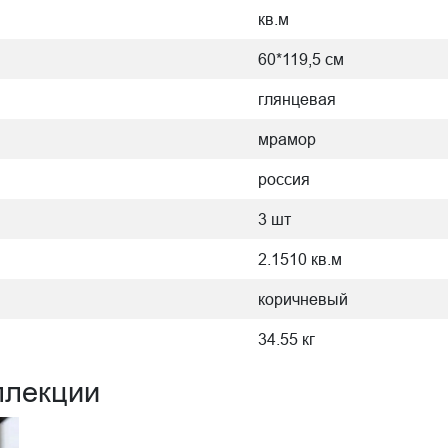
кв.м
60*119,5 см
глянцевая
мрамор
россия
3 шт
2.1510 кв.м
коричневый
34.55 кг
ллекции