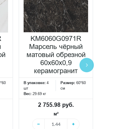
KM60
R
KM6060G0971R
М
й
Марсель чёрный
кор
ой
матовый обрезной
матовы
60x60x0,9
60
керамогранит
кера
0*60
В упаковке:
4
Размер:
60*60
В упаковке:
4
шт
см
шт
Вес:
29.69 кг
Вес:
29.69 кг
2 755.98 руб.
2 75
м²
−
+
−