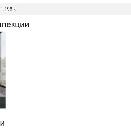
1.196 кг
ллекции
ии