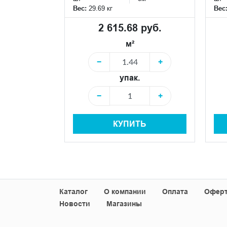
Вес:
29.69 кг
Вес
Размер:
34*31
см
2 615.68 руб.
м²
 руб.
−
+
упак.
+
−
+
Ь
КУПИТЬ
Каталог
О компании
Оплата
Офер
Новости
Магазины