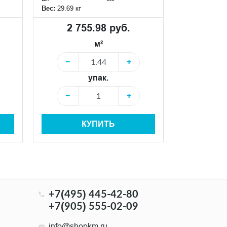
шт
Вес:
29.69 кг
Вес:
29.69 кг
2 755.98 руб.
2 75
м²
−
+
−
упак.
−
+
−
КУПИТЬ
+7(495) 445-42-80
+7(905) 555-02-09
info@shopkm.ru