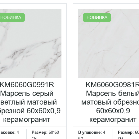
НОВИНКА
НОВИНКА
KM6060G0991R
KM6060G0981
Марсель серый
Марсель белы
светлый матовый
матовый обрезн
брезной 60x60x0,9
60x60x0,9
керамогранит
керамогранит
паковке:
4
Размер:
60*60
В упаковке:
4
Размер:
6
см
шт
см