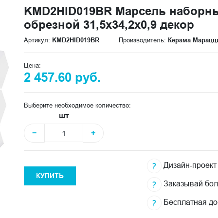
KMD2HID019BR Марсель наборн
обрезной 31,5x34,2x0,9 декор
Артикул:
KMD2HID019BR
Производитель:
Керама Марацц
Цена:
2 457.60 руб.
Выберите необходимое количество:
шт
−
+
Дизайн-проект
КУПИТЬ
Заказывай бо
Бесплатная до