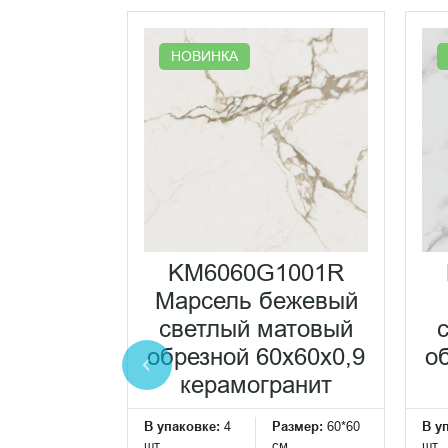
НОВИНКА
KM6060G1001R
017BR
Марсель бежевый
аборный
светлый матовый
етлый
обрезной 60x60x0,9
о
вый
керамогранит
ной
В упаковке:
4
Размер:
60*60
В у
,9 декор
шт
см
шт