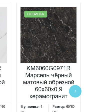
НОВИНК
НОВИНКА
KM60
R
KM6060G0971R
М
й
Марсель чёрный
кор
ой
матовый обрезной
матовы
60x60x0,9
60
керамогранит
кера
0*60
В упаковке:
4
Размер:
60*60
В упаковке:
4
шт
см