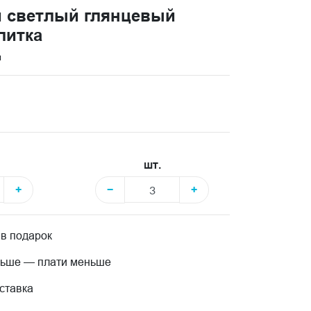
 светлый глянцевый
литка
и
шт.
+
−
+
 в подарок
льше — плати меньше
ставка