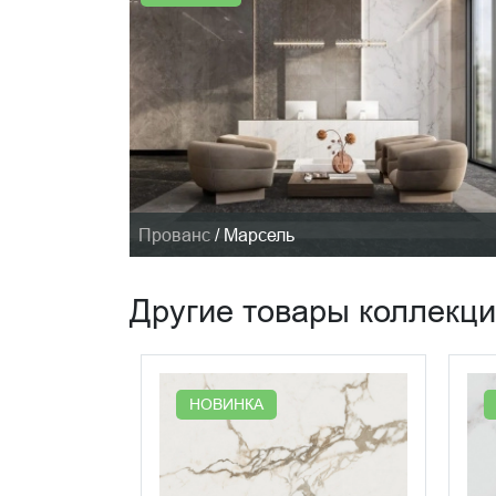
Прованс
/
Марсель
Другие товары коллекц
НОВИНКА