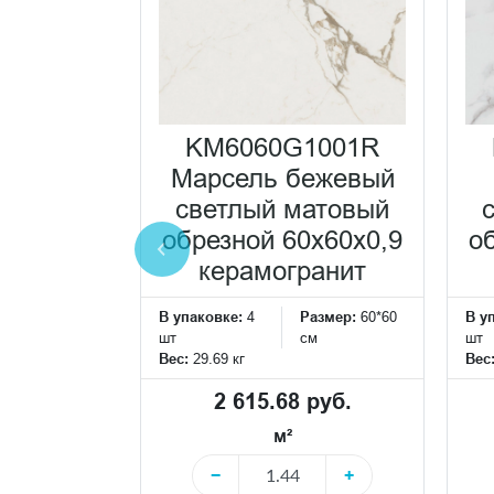
KM6060G1001R
017BR
Марсель бежевый
аборный
светлый матовый
етлый
обрезной 60x60x0,9
о
вый
керамогранит
ной
В упаковке:
4
Размер:
60*60
В у
,9 декор
шт
см
шт
Вес:
29.69 кг
Вес
Размер:
34*31
см
2 615.68 руб.
м²
 руб.
−
+