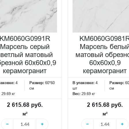
KM6060G0991R
KM6060G0981
Марсель серый
Марсель белы
светлый матовый
матовый обрезн
брезной 60x60x0,9
60x60x0,9
керамогранит
керамогранит
паковке:
4
Размер:
60*60
В упаковке:
4
Размер:
6
см
шт
см
:
29.69 кг
Вес:
29.69 кг
2 615.68 руб.
2 615.68 руб.
м²
м²
−
+
−
+