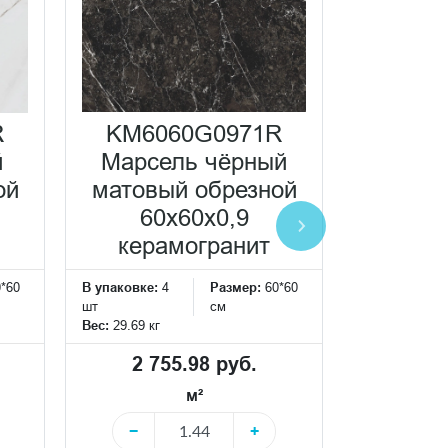
KM60
R
KM6060G0971R
М
й
Марсель чёрный
кор
ой
матовый обрезной
матовы
60x60x0,9
60
керамогранит
кера
0*60
В упаковке:
4
Размер:
60*60
В упаковке:
4
шт
см
шт
Вес:
29.69 кг
Вес:
29.69 кг
2 755.98 руб.
2 75
м²
−
+
−