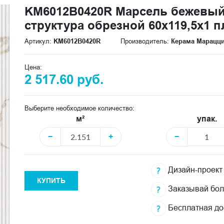
KM6012B0420R Марсель бежевый
структура обрезной 60x119,5x1 п
Артикул:
KM6012B0420R
Производитель:
Керама Марацц
Цена:
2 517.60 руб.
Выберите необходимое количество:
м²
упак.
−
+
−
Дизайн-проект
КУПИТЬ
Заказывай бо
Бесплатная до