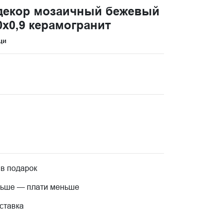
декор мозаичный бежевый
x0,9 керамогранит
ци
 в подарок
льше — плати меньше
ставка