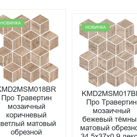
НОВИНКА
НОВИНКА
KMD2MSM018BR
KMD2MSM017B
Про Травертин
Про Травертин
мозаичный
мозаичный
коричневый
бежевый тёмны
светлый матовый
матовый обрезн
обрезной
34,5x37x0,9 дек