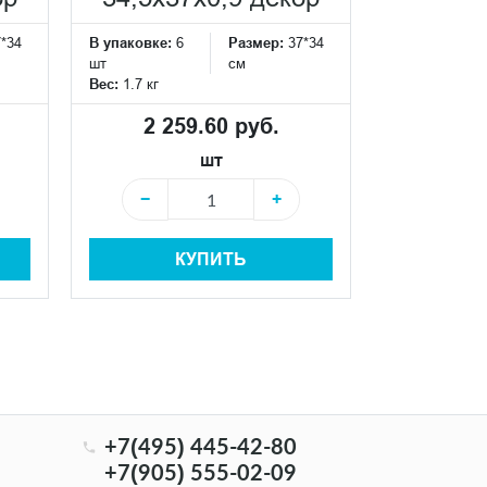
7*34
В упаковке:
6
Размер:
37*34
В упаковке:
6
шт
см
шт
Вес:
1.7 кг
Вес:
1.7 кг
2 259.60 руб.
2 25
шт
−
+
−
КУПИТЬ
+7(495) 445-42-80
+7(905) 555-02-09