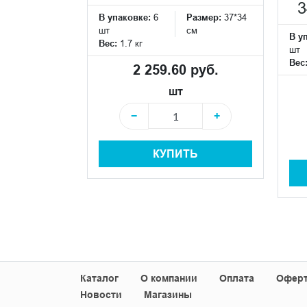
Размер:
119*60
3
см
В упаковке:
6
Размер:
37*34
шт
см
В у
Вес:
1.7 кг
шт
 руб.
Вес
2 259.60 руб.
шт
+
−
+
+
КУПИТЬ
Ь
Каталог
О компании
Оплата
Офер
Новости
Магазины