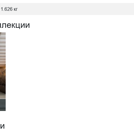
1.626 кг
ллекции
ии