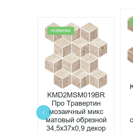
НОВИНКА
061R20
ертин
KMD2MSM019BR
ветлый
Про Травертин
брезной
мозаичный микс
,5x2
матовый обрезной
ранит
34,5x37x0,9 декор