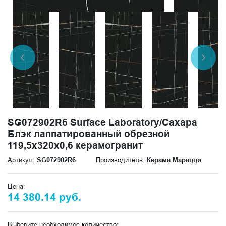
SG072902R6 Surface Laboratory/Сахара
Блэк лаппатированный обрезной
119,5х320x0,6 керамогранит
Артикул:
SG072902R6
Производитель:
Керама Марацци
Цена:
14 380.14 руб.
Выберите необходимое количество: