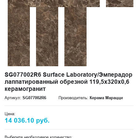
SG077002R6 Surface Laboratory/Эмперадор
лаппатированный обрезной 119,5x320x0,6
керамогранит
Артикул:
SG077002R6
Производитель:
Керама Марацци
Цена:
14 036.10 руб.
Выберите необходимое количество: