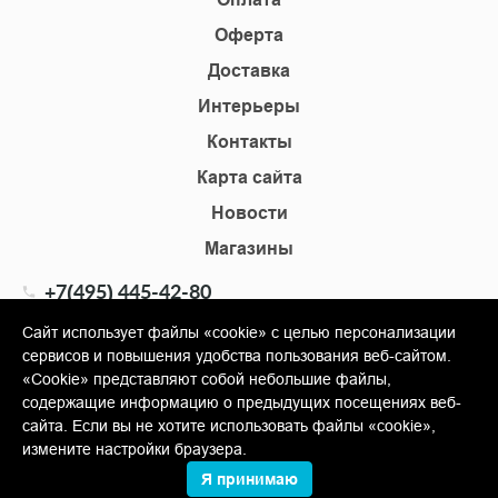
Оферта
Доставка
Интерьеры
Контакты
Карта сайта
Новости
Магазины
+7(495) 445-42-80
+7(905) 555-02-09
Сайт использует файлы «cookie» с целью персонализации
сервисов и повышения удобства пользования веб-сайтом.
info@shopkm.ru
«Cookie» представляют собой небольшие файлы,
содержащие информацию о предыдущих посещениях веб-
© Copyright 2013-2026 KERAMA MARAZZI, ООО «Гамма
сайта. Если вы не хотите использовать файлы «cookie»,
Керамика»
измените настройки браузера.
Я принимаю