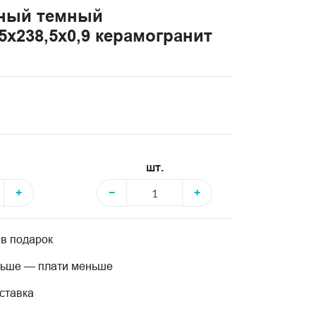
еный темный
x238,5x0,9 керамогранит
шт.
+
−
+
 в подарок
льше — плати меньше
ставка