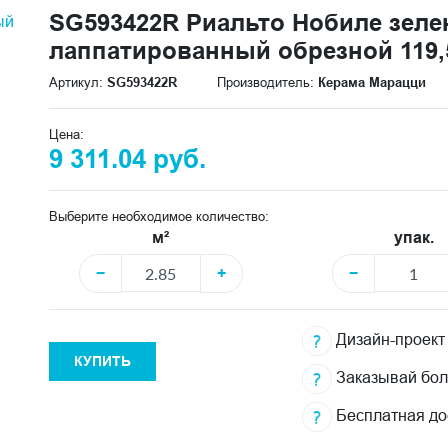
SG593422R Риальто Нобиле зел
лаппатированный обрезной 119,5
Артикул:
SG593422R
Производитель:
Керама Марацци
Цена:
9 311.04 руб.
Выберите необходимое количество:
м²
упак.
−
+
−
Дизайн-проект
КУПИТЬ
Заказывай бо
Бесплатная до