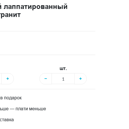
й лаппатированный
гранит
шт.
+
−
+
 в подарок
льше — плати меньше
ставка