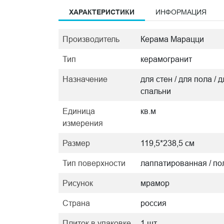
ХАРАКТЕРИСТИКИ
ИНФОРМАЦИЯ
Производитель
Керама Марацци
Тип
керамогранит
Назначение
для стен / для пола / 
спальни
Единица
кв.м
измерения
Размер
119,5*238,5 см
Тип поверхности
лаппатированная / п
Рисунок
мрамор
Страна
россия
Плиток в упаковке
1 шт