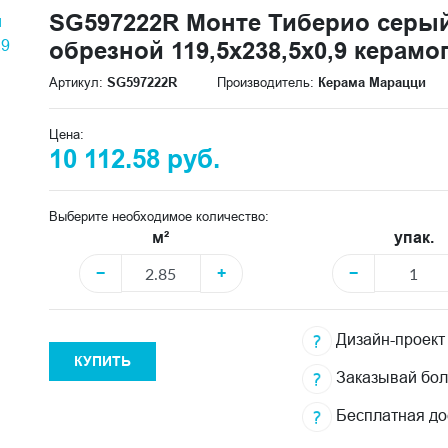
SG597222R Монте Тиберио серы
обрезной 119,5x238,5x0,9 керамо
Артикул:
SG597222R
Производитель:
Керама Марацци
Цена:
10 112.58 руб.
Выберите необходимое количество:
м²
упак.
−
+
−
Дизайн-проект
КУПИТЬ
Заказывай бо
Бесплатная до