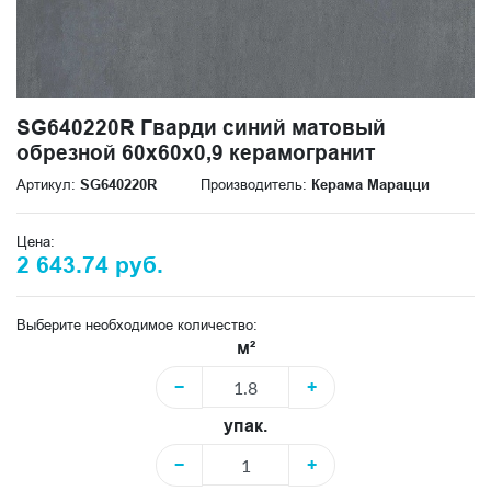
SG640220R Гварди синий матовый
обрезной 60x60x0,9 керамогранит
Артикул:
SG640220R
Производитель:
Керама Марацци
Цена:
2 643.74 руб.
Выберите необходимое количество:
м²
−
+
упак.
−
+