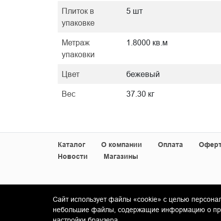
Плиток в
5 шт
упаковке
Метраж
1.8000 кв.м
упаковки
Цвет
бежевый
Вес
37.30 кг
Каталог
О компании
Оплата
Офер
Новости
Магазины
Сайт использует файлы «cookie» с целью персона
© Copyright 2013-2026 KERAMA MARAZZI, ООО 
небольшие файлы, содержащие информацию о пред
настройки браузера.