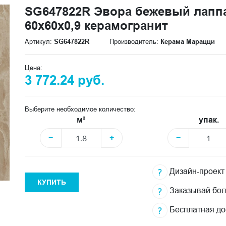
SG647822R Эвора бежевый лапп
60x60x0,9 керамогранит
Артикул:
SG647822R
Производитель:
Керама Марацци
Цена:
3 772.24 руб.
Выберите необходимое количество:
м²
упак.
−
+
−
Дизайн-проект
КУПИТЬ
Заказывай бо
Бесплатная до