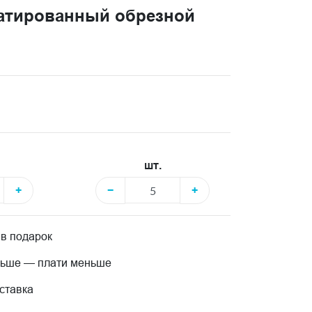
атированный обрезной
шт.
+
−
+
 в подарок
льше — плати меньше
ставка