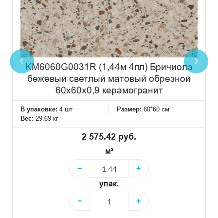
KM6060G0031R (1,44м 4пл) Бричиола
бежевый светлый матовый обрезной
60x60x0,9 керамогранит
В упаковке:
4 шт
Размер:
60*60 см
Вес:
29.69 кг
2 575.42 руб.
м²
−
+
упак.
−
+