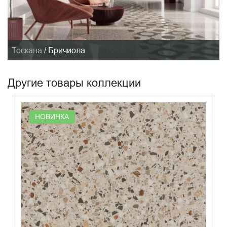
Тоскана
/
Бричиола
Другие товары коллекции
НОВИНКА