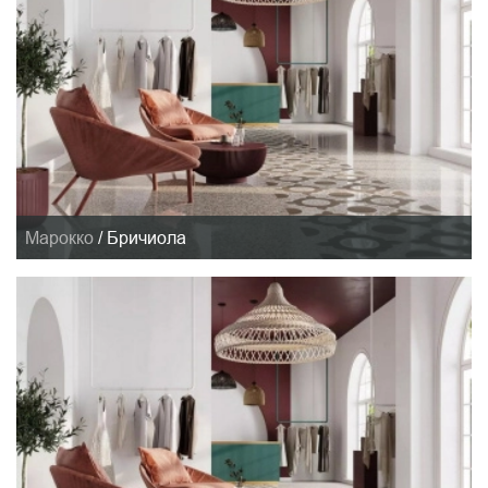
Марокко
/
Бричиола