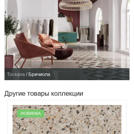
Тоскана
/
Бричиола
Другие товары коллекции
НОВИНКА