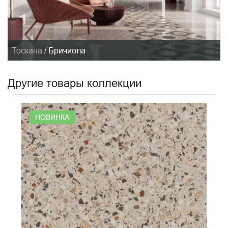
Тоскана
/
Бричиола
Другие товары коллекции
НОВИНКА