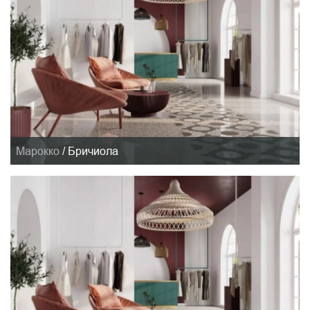
Марокко
/
Бричиола