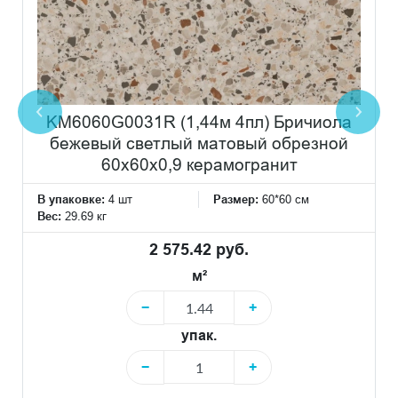
KM6060G0031R (1,44м 4пл) Бричиола
бежевый светлый матовый обрезной
60x60x0,9 керамогранит
В упаковке:
4 шт
Размер:
60*60 см
Вес:
29.69 кг
2 575.42 руб.
м²
−
+
упак.
−
+