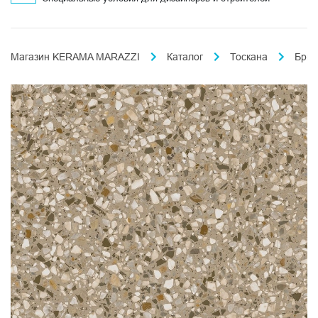
Магазин KERAMA MARAZZI
Каталог
Тоскана
Брич