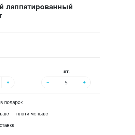
й лаппатированный
т
шт.
+
−
+
 в подарок
льше — плати меньше
ставка