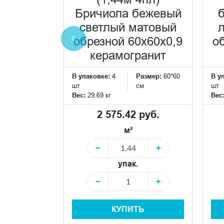
 белый
Бричиола бежевый
брезной
светлый матовый
0,9
обрезной 60x60x0,9
о
ранит
керамогранит
Размер:
60*60
В упаковке:
4
Размер:
60*60
В у
см
шт
см
шт
Вес:
29.69 кг
Вес
 руб.
2 575.42 руб.
м²
+
−
+
упак.
+
−
+
Ь
КУПИТЬ