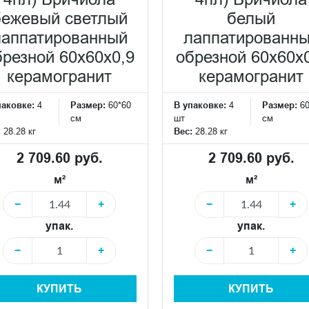
бежевый светлый
белый
лаппатированный
лаппатированн
брезной 60x60x0,9
обрезной 60x60x
керамогранит
керамогранит
паковке:
4
Размер:
60*60
В упаковке:
4
Размер:
6
см
шт
см
:
28.28 кг
Вес:
28.28 кг
2 709.60 руб.
2 709.60 руб.
м²
м²
−
+
−
+
упак.
упак.
−
+
−
+
КУПИТЬ
КУПИТЬ