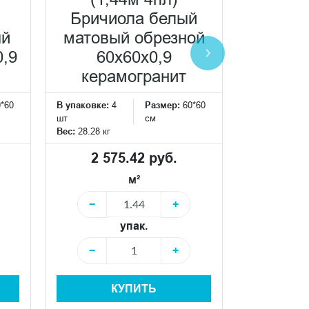
С
Бричиола белый
фро
ый
матовый обрезной
клеена
0,9
60x60x0,9
кор
керамогранит
матовы
0*60
В упаковке:
4
Размер:
60*60
33
шт
см
Вес:
28.28 кг
В упаковке:
4
шт
2 575.42 руб.
Вес:
4.688 кг
м²
3 15
−
+
упак.
−
−
+
КУПИТЬ