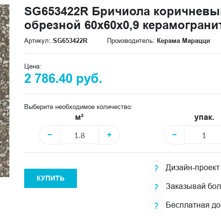
SG653422R Бричиола коричневы
обрезной 60x60x0,9 керамограни
Артикул:
SG653422R
Производитель:
Керама Марацци
Цена:
2 786.40 руб.
Выберите необходимое количество:
м²
упак.
−
+
−
Дизайн-проект
КУПИТЬ
Заказывай бо
Бесплатная до