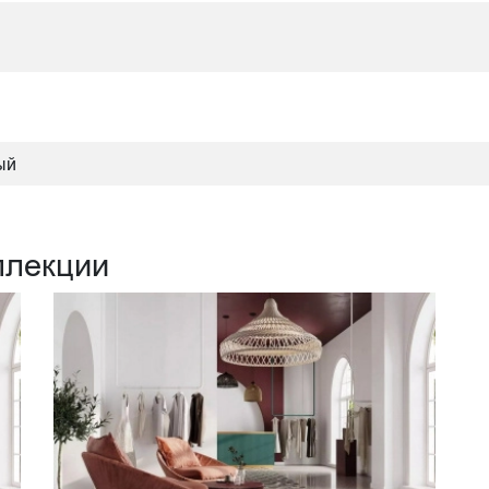
ый
ллекции