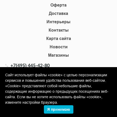
Оферта
Доставка
Интерьеры
Контакты
Карта сайта
Новости
Магазины
+7(495) 445-42-80
+7(905) 555-02-09
Сайт использует файлы «cookie» с целью персонализации
сервисов и повышения удобства пользования веб-сайтом.
info@shopkm.ru
«Cookie» представляют собой небольшие файлы,
содержащие информацию о предыдущих посещениях веб-
© Copyright 2013-2026 KERAMA MARAZZI, ООО «Гамма
сайта. Если вы не хотите использовать файлы «cookie»,
Керамика»
измените настройки браузера.
Я принимаю