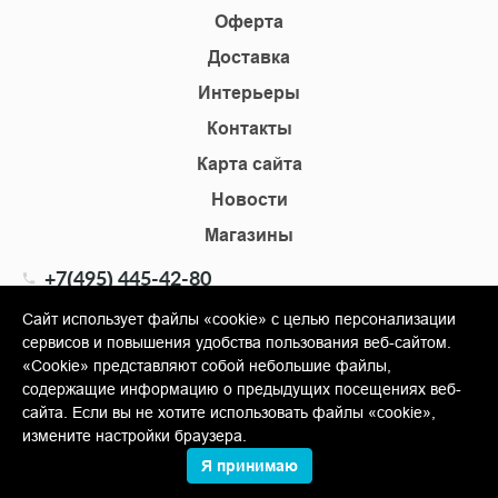
Оферта
Доставка
Интерьеры
Контакты
Карта сайта
Новости
Магазины
+7(495) 445-42-80
+7(905) 555-02-09
Сайт использует файлы «cookie» с целью персонализации
сервисов и повышения удобства пользования веб-сайтом.
info@shopkm.ru
«Cookie» представляют собой небольшие файлы,
содержащие информацию о предыдущих посещениях веб-
© Copyright 2013-2026 KERAMA MARAZZI, ООО «Гамма
сайта. Если вы не хотите использовать файлы «cookie»,
Керамика»
измените настройки браузера.
Я принимаю