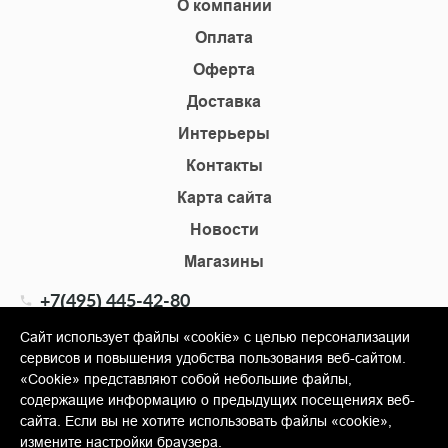
О компании
Оплата
Оферта
Доставка
Интерьеры
Контакты
Карта сайта
Новости
Магазины
+7(495) 445-42-80
+7(905) 555-02-09
Сайт использует файлы «cookie» с целью персонализации
сервисов и повышения удобства пользования веб-сайтом.
info@shopkm.ru
«Cookie» представляют собой небольшие файлы,
содержащие информацию о предыдущих посещениях веб-
© Copyright 2013-2026 KERAMA MARAZZI, ООО «Гамма
сайта. Если вы не хотите использовать файлы «cookie»,
Керамика»
измените настройки браузера.