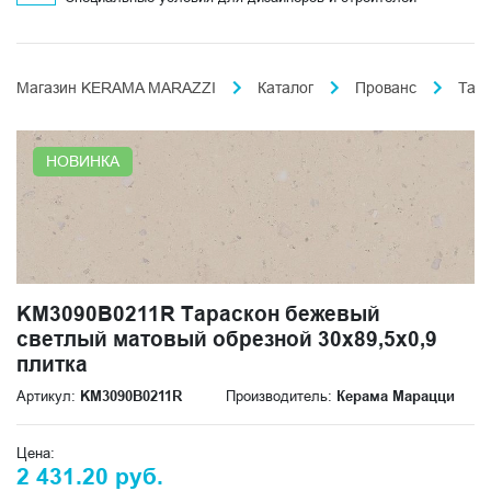
Магазин KERAMA MARAZZI
Каталог
Прованс
Тар
НОВИНКА
KM3090B0211R Тараскон бежевый
светлый матовый обрезной 30x89,5x0,9
плитка
Артикул:
KM3090B0211R
Производитель:
Керама Марацци
Цена:
2 431.20 руб.