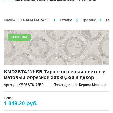
Магазин KERAMA MARAZZI
Каталог
Прованс
Тар
НОВИНКА
KMD3STA125BR Тараскон серый светлый
матовый обрезной 30x89,5x0,9 декор
Артикул:
KMD3STA125BR
Производитель:
Керама Марацци
Цена:
1 849.20 руб.