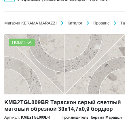
Магазин KERAMA MARAZZI
Каталог
Прованс
Тар
НОВИНКА
KMB2TGL009BR Тараскон серый светлый
матовый обрезной 30x14,7x0,9 бордюр
Артикул:
KMB2TGL009BR
Производитель:
Керама Марацци