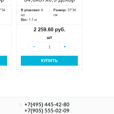
7*34
В упаковке:
6
Размер:
37*34
В упаковке:
6
шт
см
шт
Вес:
1.7 кг
Вес:
1.7 кг
2 259.60 руб.
2 25
шт
−
+
−
КУПИТЬ
+7(495) 445-42-80
+7(905) 555-02-09