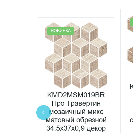
НОВИНКА
071R20
ертин
KMD2MSM019BR
атовый
Про Травертин
ной
мозаичный микс
,5x2
матовый обрезной
ранит
34,5x37x0,9 декор