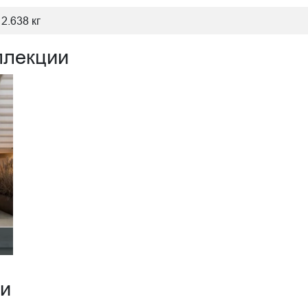
2.638 кг
ллекции
ии