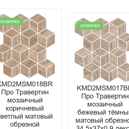
НОВИНКА
НОВИНКА
KMD2MSM018BR
KMD2MSM017B
Про Травертин
Про Травертин
мозаичный
мозаичный
коричневый
бежевый тёмны
светлый матовый
матовый обрезн
обрезной
34,5x37x0,9 дек