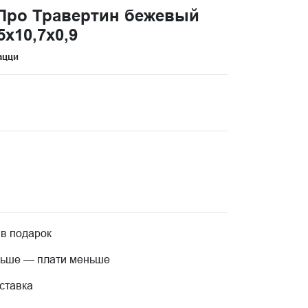
Про Травертин бежевый
x10,7x0,9
ацци
 в подарок
льше — плати меньше
ставка