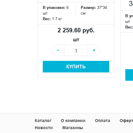
Размер:
119*60
3
см
В упаковке:
6
Размер:
37*34
шт
см
В у
Вес:
1.7 кг
шт
 руб.
Вес
2 259.60 руб.
шт
+
−
+
+
КУПИТЬ
Ь
Каталог
О компании
Оплата
Офер
Новости
Магазины