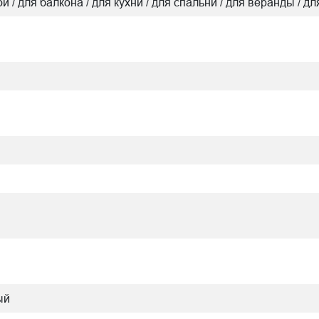
ой / для балкона / для кухни / для спальни / для веранды / д
ый