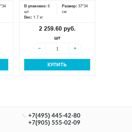
7*34
В упаковке:
6
Размер:
37*34
В упаковке:
6
шт
см
шт
Вес:
1.7 кг
Вес:
1.7 кг
2 259.60 руб.
2 25
шт
−
+
−
КУПИТЬ
+7(495) 445-42-80
+7(905) 555-02-09