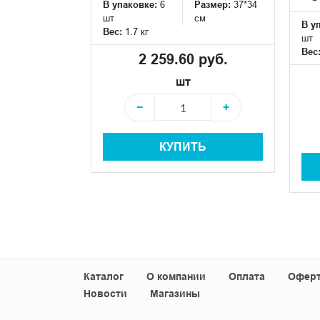
см
В упаковке:
6
Размер:
37*34
шт
см
В у
Вес:
1.7 кг
шт
 руб.
Вес
2 259.60 руб.
шт
+
−
+
+
КУПИТЬ
Ь
Каталог
О компании
Оплата
Офер
Новости
Магазины