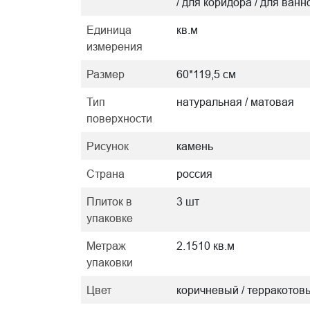
/ для коридора / для ванн
Единица
кв.м
измерения
Размер
60*119,5 см
Тип
натуральная / матовая
поверхности
Рисунок
камень
Страна
россия
Плиток в
3 шт
упаковке
Метраж
2.1510 кв.м
упаковки
Цвет
коричневый / терракотов