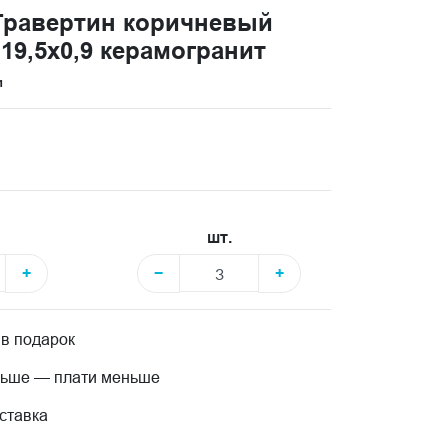
 Травертин коричневый
9,5x0,9 керамогранит
и
шт.
+
−
+
 в подарок
льше — плати меньше
ставка