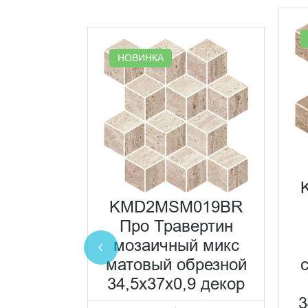
НОВИНКА
071R20
ертин
KMD2MSM019BR
атовый
Про Травертин
ной
мозаичный микс
,5x2
матовый обрезной
ранит
34,5x37x0,9 декор
Размер:
119*60
3