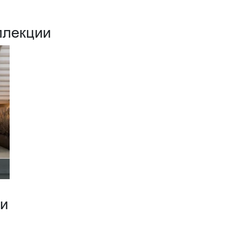
ллекции
ии