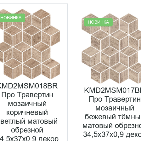
НОВИНКА
НОВИНКА
KMD2MSM018BR
KMD2MSM017B
Про Травертин
Про Травертин
мозаичный
мозаичный
коричневый
бежевый тёмны
светлый матовый
матовый обрезн
обрезной
34,5x37x0,9 дек
4,5x37x0,9 декор