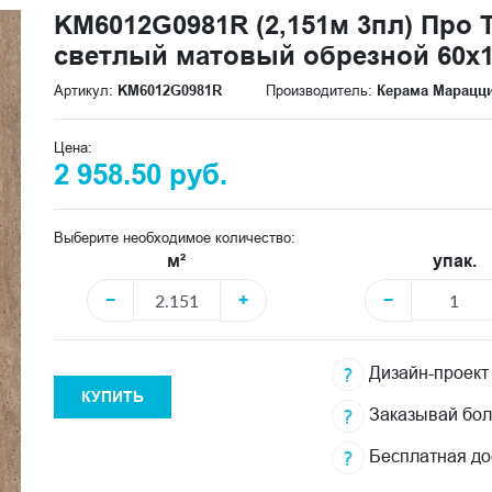
KM6012G0981R (2,151м 3пл) Про
светлый матовый обрезной 60x11
Артикул:
KM6012G0981R
Производитель:
Керама Марацц
Цена:
2 958.50 руб.
Выберите необходимое количество:
м²
упак.
−
+
−
Дизайн-проект
КУПИТЬ
Заказывай бо
Бесплатная до