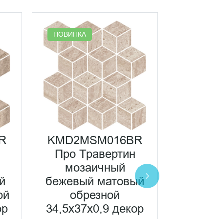
НОВИНКА
НОВИНК
R
KMD2MSM016BR
KMD2
Про Травертин
Про 
мозаичный
мо
й
бежевый матовый
бежев
ой
обрезной
матовы
ор
34,5x37x0,9 декор
34,5x3