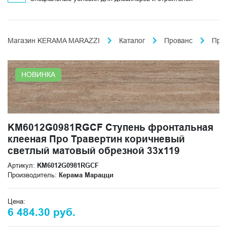
Магазин KERAMA MARAZZI
Каталог
Прованс
Про
НОВИНКА
KM6012G0981RGCF Ступень фронтальная
клееная Про Травертин коричневый
светлый матовый обрезной 33x119
Артикул:
KM6012G0981RGCF
Производитель:
Керама Марацци
Цена:
6 484.30 руб.