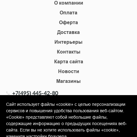
О компании
Оплата
Оферта
Доставка
Интерьеры
Контакты
Карта сайта
Новости
Магазины
+7(495) 445-42-80
+7(905) 555-02-09
Сайт использует файлы «cookie» с целью персонализации
сервисов и повышения удобства пользования веб-сайтом.
info@shopkm.ru
«Cookie» представляют собой небольшие файлы,
содержащие информацию о предыдущих посещениях веб-
© Copyright 2013-2026 KERAMA MARAZZI, ООО «Гамма
сайта. Если вы не хотите использовать файлы «cookie»,
Керамика»
измените настройки браузера.