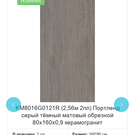
НОВИНКА
KM8016G0121R (2,56м 2пл) Портленд
серый тёмный матовый обрезной
80x160x0,9 керамогранит
В упаковке:
2 шт
Размер:
160*80 см