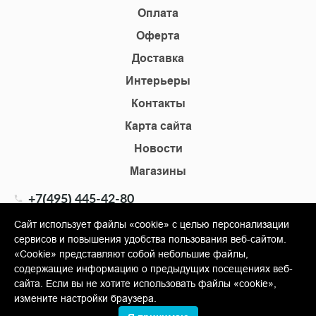
Оплата
Оферта
Доставка
Интерьеры
Контакты
Карта сайта
Новости
Магазины
+7(495) 445-42-80
+7(905) 555-02-09
Сайт использует файлы «cookie» с целью персонализации
сервисов и повышения удобства пользования веб-сайтом.
info@shopkm.ru
«Cookie» представляют собой небольшие файлы,
содержащие информацию о предыдущих посещениях веб-
© Copyright 2013-2026 KERAMA MARAZZI, ООО «Гамма
сайта. Если вы не хотите использовать файлы «cookie»,
Керамика»
измените настройки браузера.