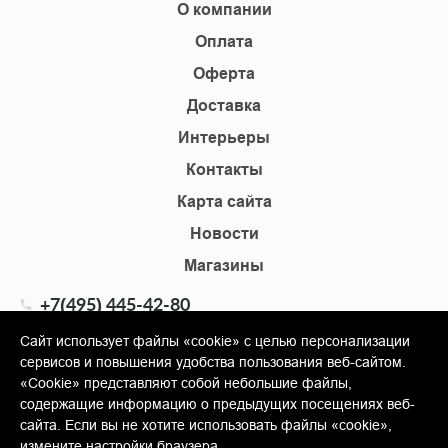
О компании
Оплата
Оферта
Доставка
Интерьеры
Контакты
Карта сайта
Новости
Магазины
+7(495) 445-42-80
+7(905) 555-02-09
Сайт использует файлы «cookie» с целью персонализации
сервисов и повышения удобства пользования веб-сайтом.
info@shopkm.ru
«Cookie» представляют собой небольшие файлы,
содержащие информацию о предыдущих посещениях веб-
© Copyright 2013-2026 KERAMA MARAZZI, ООО «Гамма
сайта. Если вы не хотите использовать файлы «cookie»,
Керамика»
измените настройки браузера.