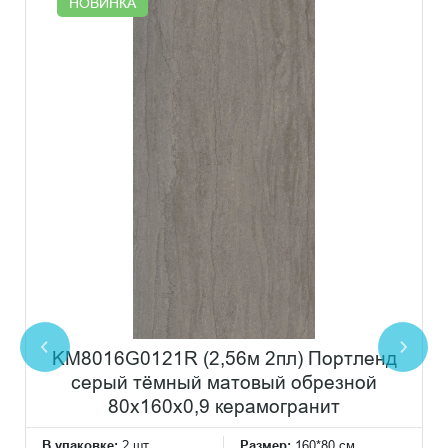
НОВИНКА
KM8016G0121R (2,56м 2пл) Портленд
серый тёмный матовый обрезной
80x160x0,9 керамогранит
В упаковке:
2 шт
Размер:
160*80 см