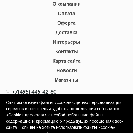
О компании
Оплата
Оферта
Доставка
Интерьеры
Контакты
Карта сайта
Новости
Магазины
+7(495) 445-42-80
+7(905) 555-02-09
Сайт использует файлы «cookie» с целью персонализации
сервисов и повышения удобства пользования веб-сайтом.
info@shopkm.ru
«Cookie» представляют собой небольшие файлы,
содержащие информацию о предыдущих посещениях веб-
© Copyright 2013-2026 KERAMA MARAZZI, ООО «Гамма
сайта. Если вы не хотите использовать файлы «cookie»,
Керамика»