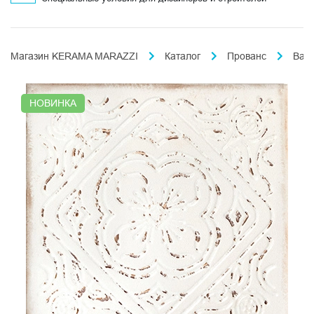
Магазин KERAMA MARAZZI
Каталог
Прованс
Вал
НОВИНКА