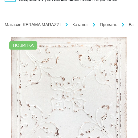
Магазин KERAMA MARAZZI
Каталог
Прованс
Вал
НОВИНКА