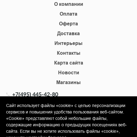
О компании
Оплата
Оферта
Доставка
Интерьеры
Контакты
Карта сайта
Новости
Магазины
+7(495) 445-42-80
+7(905) 555-02-09
Сайт использует файлы «cookie» с целью персонализации
сервисов и повышения удобства пользования веб-сайтом.
info@shopkm.ru
«Cookie» представляют собой небольшие файлы,
содержащие информацию о предыдущих посещениях веб-
© Copyright 2013-2026 KERAMA MARAZZI, ООО «Гамма
сайта. Если вы не хотите использовать файлы «cookie»,
Керамика»