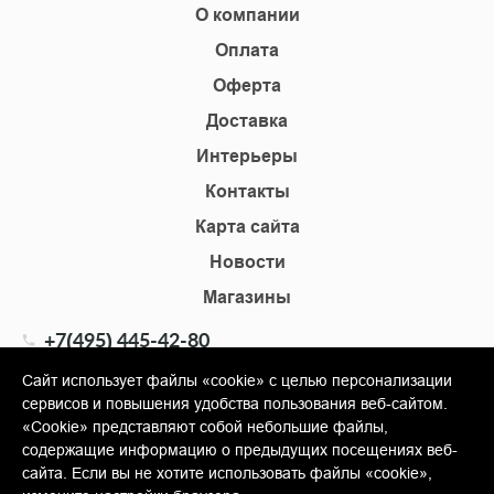
О компании
Оплата
Оферта
Доставка
Интерьеры
Контакты
Карта сайта
Новости
Магазины
+7(495) 445-42-80
+7(905) 555-02-09
Сайт использует файлы «cookie» с целью персонализации
сервисов и повышения удобства пользования веб-сайтом.
info@shopkm.ru
«Cookie» представляют собой небольшие файлы,
содержащие информацию о предыдущих посещениях веб-
© Copyright 2013-2026 KERAMA MARAZZI, ООО «Гамма
сайта. Если вы не хотите использовать файлы «cookie»,
Керамика»