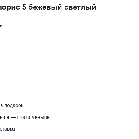
лорис 5 бежевый светлый
ци
 в подарок
льше — плати меньше
ставка