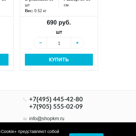
шт
см
шт
Вес:
0.52 кг
Вес:
0.52 кг
690 руб.
6
шт
−
+
−
КУПИТЬ
+7(495) 445-42-80
+7(905) 555-02-09
info@shopkm.ru
«Cookie» представляют собой