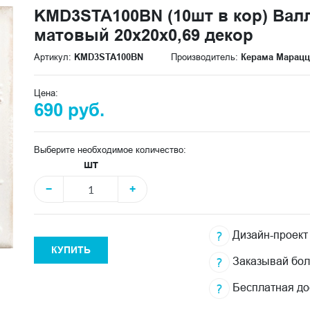
KMD3STA100BN (10шт в кор) Вал
матовый 20x20x0,69 декор
Артикул:
KMD3STA100BN
Производитель:
Керама Марац
Цена:
690 руб.
Выберите необходимое количество:
шт
−
+
Дизайн-проект
КУПИТЬ
Заказывай бо
Бесплатная до