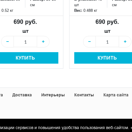
см
шт
см
:
0.52 кг
Вес:
0.488 кг
690 руб.
690 руб.
шт
шт
−
+
−
+
КУПИТЬ
КУПИТЬ
та
Доставка
Интерьеры
Контакты
Карта сайта
лизации сервисов и повышения удобства пользования веб-сайтом. 
«Гамма Керамика»