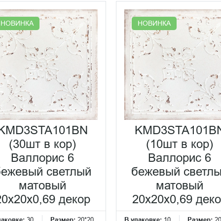
НОВИНКА
НОВИНКА
KMD3STA101BN
KMD3STA101B
(30шт в кор)
(10шт в кор)
Валлорис 6
Валлорис 6
бежевый светлый
бежевый светл
матовый
матовый
20x20x0,69 декор
20x20x0,69 дек
паковке:
30
Размер:
20*20
В упаковке:
10
Размер:
2