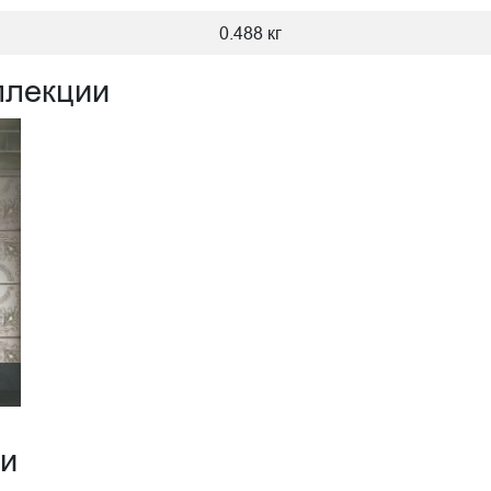
0.488 кг
ллекции
ии