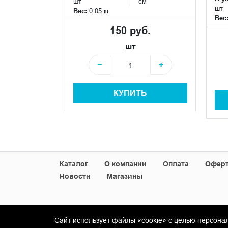
шт
см
 руб.
шт
Вес:
0.05 кг
Вес
150 руб.
+
шт
−
+
+
КУПИТЬ
Ь
Каталог
О компании
Оплата
Офер
Новости
Магазины
Сайт использует файлы «cookie» с целью персона
© Copyright 2013-2026 KERAMA MARAZZI, ООО 