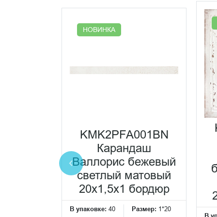
НОВИНКА
0001N
KMK2PFA001BN
бежевый
Карандаш
атовый
Валлорис бежевый
 плитка
светлый матовый
Размер:
20*20
20x1,5x1 бордюр
см
В упаковке:
40
Размер:
1*20
В у