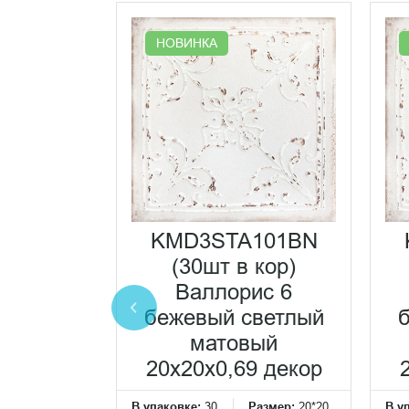
НОВИНКА
0001N
KMD3STA101BN
бежевый
(30шт в кор)
атовый
Валлорис 6
 плитка
бежевый светлый
матовый
Размер:
20*20
20x20x0,69 декор
см
В упаковке:
30
Размер:
20*20
В у