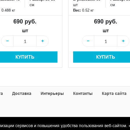
см
шт
см
:
0.488 кг
Вес:
0.52 кг
690 руб.
690 руб.
шт
шт
−
+
−
+
КУПИТЬ
КУПИТЬ
та
Доставка
Интерьеры
Контакты
Карта сайта
лизации сервисов и повышения удобства пользования веб-сайтом. 
«Гамма Керамика»