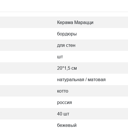
Керама Марацци
бордюры
для стен
шт
20*1,5 см
натуральная / матовая
котто
россия
40 шт
бежевый