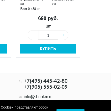
шт
см
шт
Вес:
0.488 кг
Вес:
0.52 кг
690 руб.
6
шт
−
+
−
КУПИТЬ
+7(495) 445-42-80
+7(905) 555-02-09
info@shopkm.ru
«Cookie» представляют собой