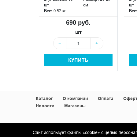
 руб.
шт
см
шт
Вес:
0.52 кг
Вес
690 руб.
+
шт
−
+
+
КУПИТЬ
Ь
Каталог
О компании
Оплата
Офер
Новости
Магазины
Сайт использует файлы «cookie» с целью персона
© Copyright 2013-2026 KERAMA MARAZZI, ООО 