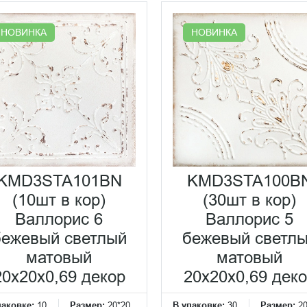
НОВИНКА
НОВИНКА
KMD3STA101BN
KMD3STA100B
(10шт в кор)
(30шт в кор)
Валлорис 6
Валлорис 5
бежевый светлый
бежевый светл
матовый
матовый
20x20x0,69 декор
20x20x0,69 дек
паковке:
10
Размер:
20*20
В упаковке:
30
Размер:
2