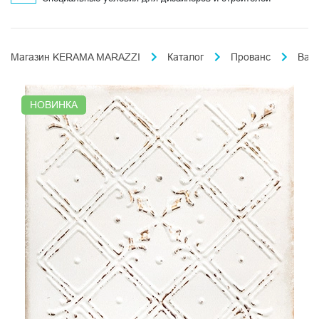
Магазин KERAMA MARAZZI
Каталог
Прованс
Вал
НОВИНКА