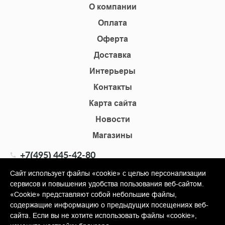
О компании
Оплата
Оферта
Доставка
Интерьеры
Контакты
Карта сайта
Новости
Магазины
+7(495) 445-42-80
+7(905) 555-02-09
Сайт использует файлы «cookie» с целью персонализации
сервисов и повышения удобства пользования веб-сайтом.
info@shopkm.ru
«Cookie» представляют собой небольшие файлы,
содержащие информацию о предыдущих посещениях веб-
© Copyright 2013-2026 KERAMA MARAZZI, ООО «Гамма
сайта. Если вы не хотите использовать файлы «cookie»,
Керамика»