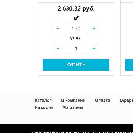
 руб.
2 630.32 руб.
м²
+
−
+
упак.
+
−
+
Ь
КУПИТЬ
Каталог
О компании
Оплата
Офер
Новости
Магазины