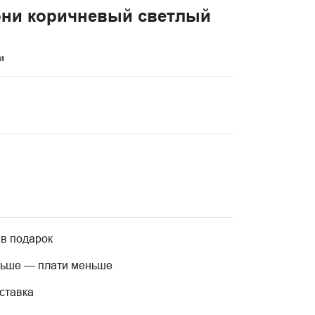
они коричневый светлый
и
 в подарок
льше — плати меньше
ставка