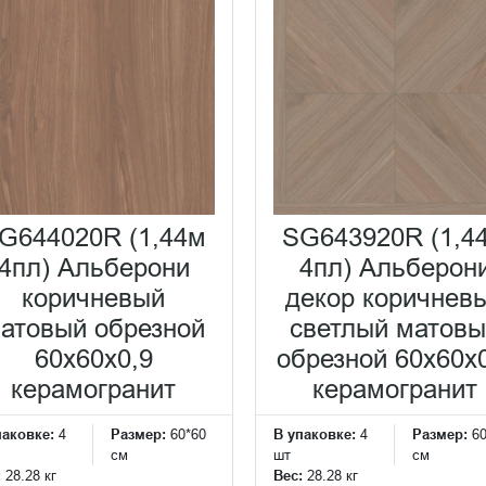
G644020R (1,44м
SG643920R (1,4
4пл) Альберони
4пл) Альберон
коричневый
декор коричнев
атовый обрезной
светлый матов
60x60x0,9
обрезной 60x60x
керамогранит
керамогранит
паковке:
4
Размер:
60*60
В упаковке:
4
Размер:
6
см
шт
см
:
28.28 кг
Вес:
28.28 кг