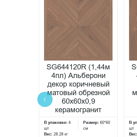
20R
SG644120R (1,44м
S
они
4пл) Альберони
ветлый
декор коричневый
брезной
матовый обрезной
м
0,9
60x60x0,9
ранит
керамогранит
Размер:
60*60
В упаковке:
4
Размер:
60*60
В у
см
шт
см
шт
Вес:
28.28 кг
Вес