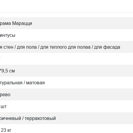
рама Марацци
интусы
я стен / для пола / для теплого для полаа / для фасада
т
*9,5 см
туральная / матовая
рево
 шт
ричневый / терракотовый
123 кг