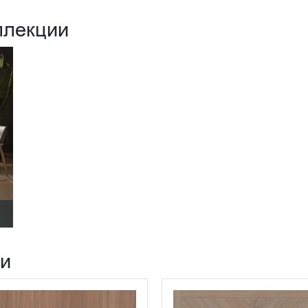
ллекции
ии