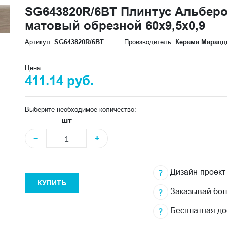
SG643820R/6BT Плинтус Альбер
матовый обрезной 60x9,5x0,9
Артикул:
SG643820R/6BT
Производитель:
Керама Марацц
Цена:
411.14 руб.
Выберите необходимое количество:
шт
−
+
Дизайн-проект
КУПИТЬ
Заказывай бо
Бесплатная до