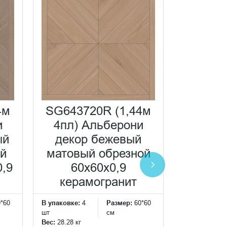
4м
SG643720R (1,44м
SG6436
и
4пл) Альберони
4пл) 
ый
декор бежевый
бежев
ый
матовый обрезной
обрезно
0,9
60x60x0,9
кера
керамогранит
В упаковке:
4
0*60
В упаковке:
4
Размер:
60*60
шт
шт
см
Вес:
28.28 кг
Вес:
28.28 кг