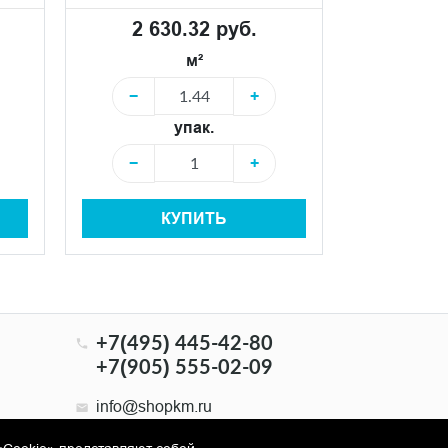
2 51
2 630.32 руб.
м²
−
−
+
упак.
−
−
+
КУПИТЬ
+7(495) 445-42-80
+7(905) 555-02-09
info@shopkm.ru