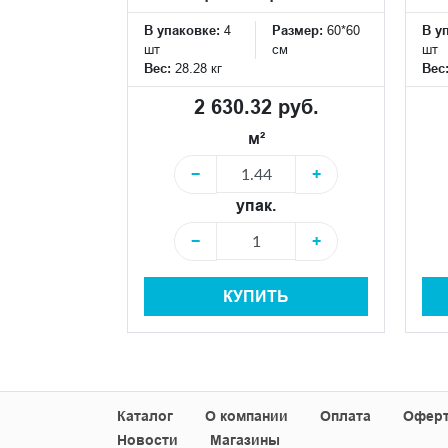
Размер:
60*60
В упаковке:
4
Размер:
60*60
В у
см
шт
см
шт
Вес:
28.28 кг
Вес
 руб.
2 630.32 руб.
м²
+
−
+
упак.
+
−
+
Ь
КУПИТЬ
Каталог
О компании
Оплата
Офер
Новости
Магазины