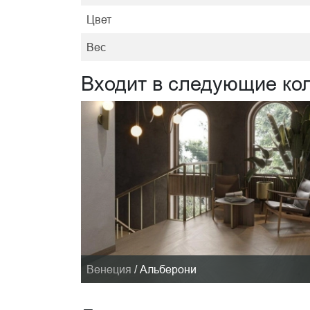
Цвет
Вес
Входит в следующие ко
Венеция
/
Альберони