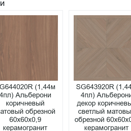
ии
G644020R (1,44м
SG643920R (1,4
4пл) Альберони
4пл) Альберон
коричневый
декор коричнев
атовый обрезной
светлый матов
60x60x0,9
обрезной 60x60x
керамогранит
керамогранит