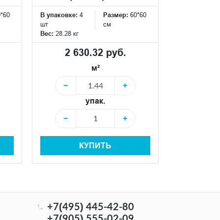
В упаковке:
4
0*60
В упаковке:
4
Размер:
60*60
шт
шт
см
Вес:
28.28 кг
Вес:
28.28 кг
2 51
2 630.32 руб.
м²
−
−
+
упак.
−
−
+
КУПИТЬ
+7(495) 445-42-80
+7(905) 555-02-09