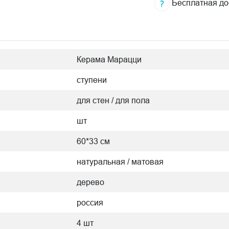
Бесплатная до
Керама Марацци
ступени
для стен / для пола
шт
60*33 см
натуральная / матовая
дерево
россия
4 шт