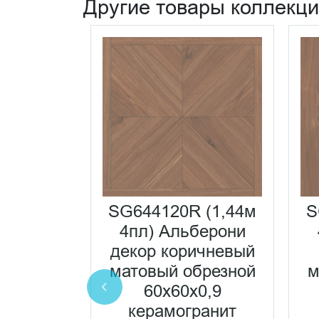
Другие товары коллекц
20R
SG644120R (1,44м
S
они
4пл) Альберони
ветлый
декор коричневый
брезной
матовый обрезной
м
0,9
60x60x0,9
ранит
керамогранит