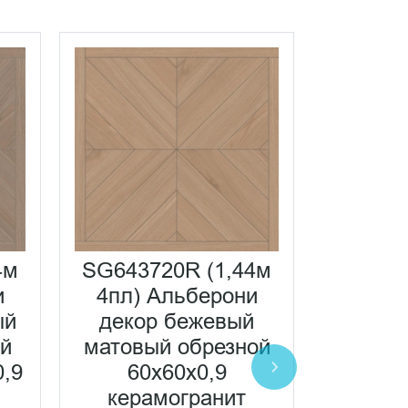
4м
SG643720R (1,44м
SG6436
и
4пл) Альберони
4пл) 
ый
декор бежевый
бежев
ый
матовый обрезной
обрезно
0,9
60x60x0,9
кера
керамогранит