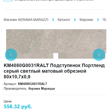
Магазин KERAMA MARAZZI
Каталог
Марокко
Пор
KM4080G0031RALT Подступенок Портленд
серый светлый матовый обрезной
80x10,7x0,9
Артикул:
KM4080G0031RALT
Производитель:
Керама Марацци
Цена:
556.32 руб.