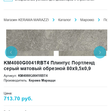
Магазин KERAMA MARAZZI
Каталог
Марокко
Пор
KM4080G0041RBT4 Плинтус Портленд
серый матовый обрезной 80x9,5x0,9
Артикул:
KM4080G0041RBT4
Производитель:
Керама Марацци
Цена:
713.70 руб.