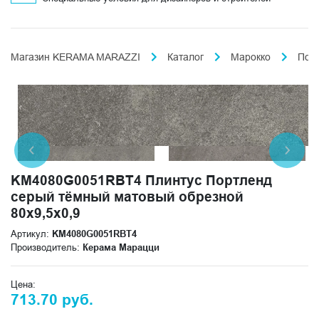
Магазин KERAMA MARAZZI
Каталог
Марокко
Пор
KM4080G0051RBT4 Плинтус Портленд
серый тёмный матовый обрезной
80x9,5x0,9
Артикул:
KM4080G0051RBT4
Производитель:
Керама Марацци
Цена:
713.70 руб.