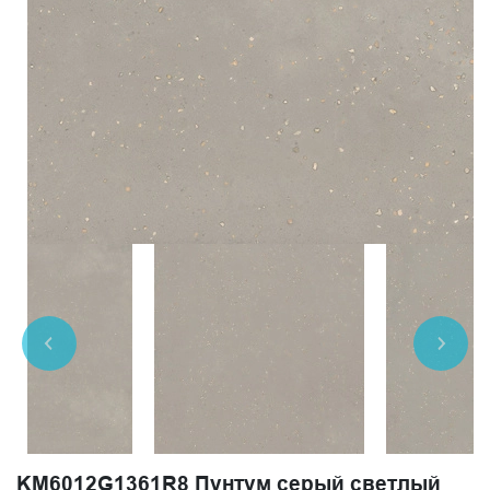
KM6012G1361R8 Пунтум серый светлый