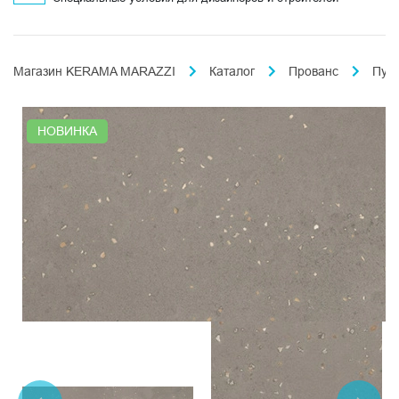
Магазин KERAMA MARAZZI
Каталог
Прованс
Пун
НОВИНКА