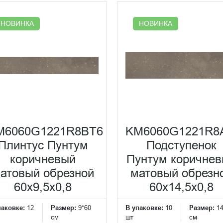
НОВИНКА
НОВИНКА
M6060G1221R8BT6
KM6060G1221R8
Плинтус Пунтум
Подступенок
коричневый
Пунтум коричне
атовый обрезной
матовый обрезн
60x9,5x0,8
60x14,5x0,8
паковке:
12
Размер:
9*60
В упаковке:
10
Размер:
1
см
шт
см