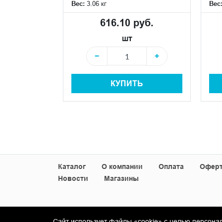
Вес:
3.06 кг
Вес
уб.
616.10 руб.
шт
+
−
+
+
КУПИТЬ
Ь
Каталог
О компании
Оплата
Офер
Новости
Магазины
Сайт использует файлы «cookie» с целью персона