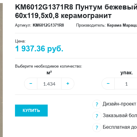
KM6012G1371R8 Пунтум бежевый
60x119,5x0,8 керамогранит
Артикул:
KM6012G1371R8
Производитель:
Керама Марац
Цена:
1 937.36 руб.
Выберите необходимое количество:
м²
упак.
−
+
−
Дизайн-проект
КУПИТЬ
Заказывай бо
Бесплатная до