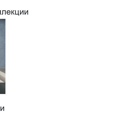
ллекции
ии