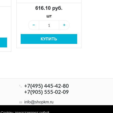
Вес:
0.993 кг
616.10 руб.
303
шт
−
+
−
КУПИТЬ
+7(495) 445-42-80
+7(905) 555-02-09
info@shopkm.ru
«Cookie» представляют собой