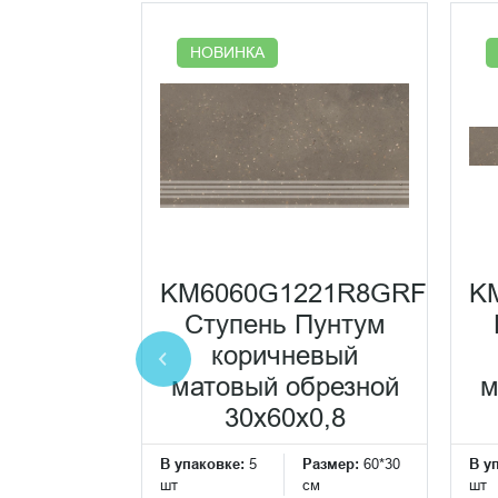
НОВИНКА
191R8
серый
KM6060G1221R8GRF
K
атовый
Ступень Пунтум
0x60x0,8
коричневый
ранит
матовый обрезной
м
30x60x0,8
Размер:
60*60
см
В упаковке:
5
Размер:
60*30
В у
шт
см
шт