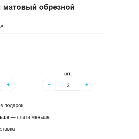
 матовый обрезной
ци
шт.
+
−
+
 в подарок
льше — плати меньше
ставка