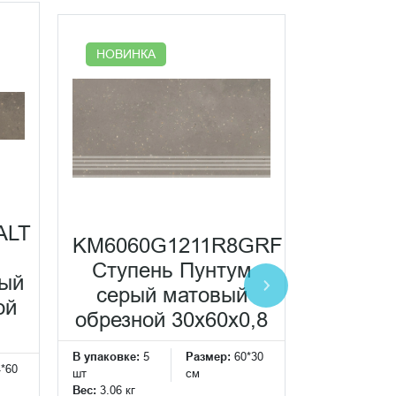
НОВИНК
НОВИНКА
ALT
KM6060
KM6060G1211R8GRF
Плинт
Ступень Пунтум
вый
серы
серый матовый
ой
об
обрезной 30x60x0,8
60
В упаковке:
5
Размер:
60*30
4*60
В упаковке:
1
шт
см
шт
Вес:
3.06 кг