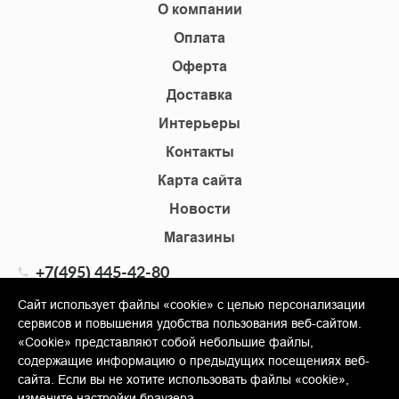
О компании
Оплата
Оферта
Доставка
Интерьеры
Контакты
Карта сайта
Новости
Магазины
+7(495) 445-42-80
+7(905) 555-02-09
Сайт использует файлы «cookie» с целью персонализации
сервисов и повышения удобства пользования веб-сайтом.
info@shopkm.ru
«Cookie» представляют собой небольшие файлы,
содержащие информацию о предыдущих посещениях веб-
© Copyright 2013-2026 KERAMA MARAZZI, ООО «Гамма
сайта. Если вы не хотите использовать файлы «cookie»,
Керамика»
измените настройки браузера.