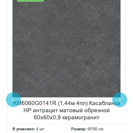
KM6060G0141R (1,44м 4пл) Касабланка
HP антрацит матовый обрезной
60x60x0,9 керамогранит
В упаковке:
4 шт
Размер:
60*60 см