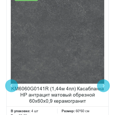
KM6060G0141R (1,44м 4пл) Касабланка
HP антрацит матовый обрезной
60x60x0,9 керамогранит
В упаковке:
4 шт
Размер:
60*60 см