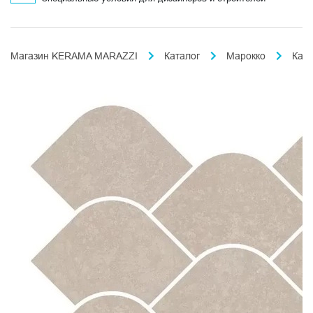
Магазин KERAMA MARAZZI
Каталог
Марокко
Кас