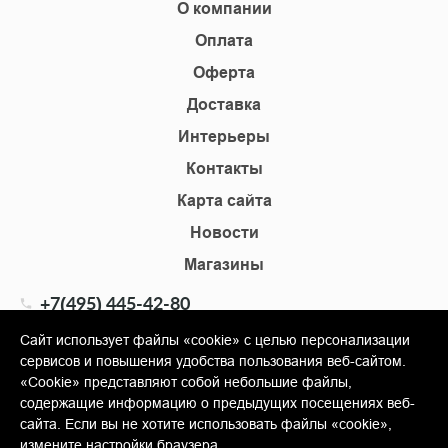
О компании
Оплата
Оферта
Доставка
Интерьеры
Контакты
Карта сайта
Новости
Магазины
+7(495) 445-42-80
+7(905) 555-02-09
Сайт использует файлы «cookie» с целью персонализации
сервисов и повышения удобства пользования веб-сайтом.
info@shopkm.ru
«Cookie» представляют собой небольшие файлы,
содержащие информацию о предыдущих посещениях веб-
© Copyright 2013-2026 KERAMA MARAZZI, ООО «Гамма
сайта. Если вы не хотите использовать файлы «cookie»,
Керамика»
измените настройки браузера.