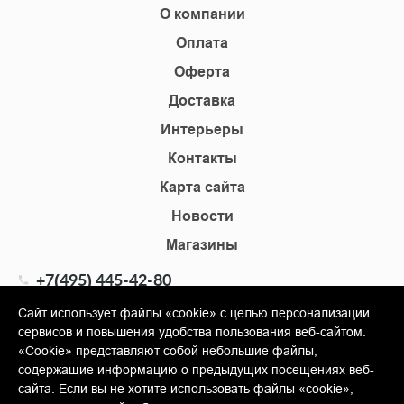
О компании
Оплата
Оферта
Доставка
Интерьеры
Контакты
Карта сайта
Новости
Магазины
+7(495) 445-42-80
+7(905) 555-02-09
Сайт использует файлы «cookie» с целью персонализации
сервисов и повышения удобства пользования веб-сайтом.
info@shopkm.ru
«Cookie» представляют собой небольшие файлы,
содержащие информацию о предыдущих посещениях веб-
© Copyright 2013-2026 KERAMA MARAZZI, ООО «Гамма
сайта. Если вы не хотите использовать файлы «cookie»,
Керамика»