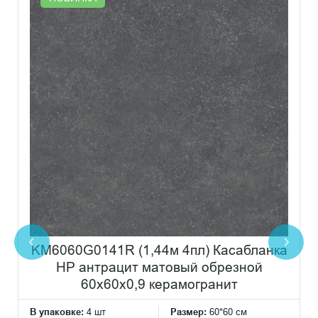
KM6060G0141R (1,44м 4пл) Касабланка
HP антрацит матовый обрезной
60x60x0,9 керамогранит
В упаковке:
4 шт
Размер:
60*60 см