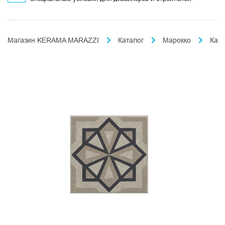
Магазин KERAMA MARAZZI
Каталог
Марокко
Кас