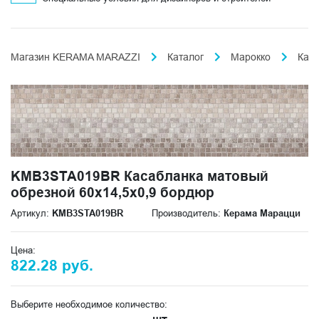
Магазин KERAMA MARAZZI
Каталог
Марокко
Кас
KMB3STA019BR Касабланка матовый
обрезной 60x14,5x0,9 бордюр
Артикул:
KMB3STA019BR
Производитель:
Керама Марацци
Цена:
822.28 руб.
Выберите необходимое количество: