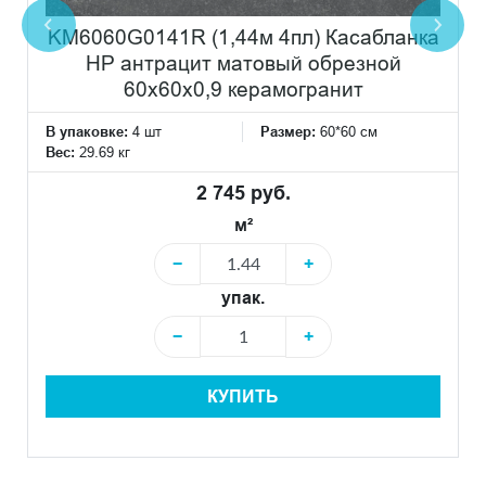
KM6060G0141R (1,44м 4пл) Касабланка
HP антрацит матовый обрезной
60x60x0,9 керамогранит
В упаковке:
4 шт
Размер:
60*60 см
Вес:
29.69 кг
2 745 руб.
м²
−
+
упак.
−
+
КУПИТЬ