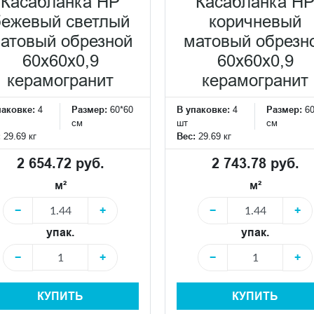
Касабланка HP
Касабланка H
бежевый светлый
коричневый
атовый обрезной
матовый обрезн
60x60x0,9
60x60x0,9
керамогранит
керамогранит
паковке:
4
Размер:
60*60
В упаковке:
4
Размер:
6
см
шт
см
:
29.69 кг
Вес:
29.69 кг
2 654.72 руб.
2 743.78 руб.
м²
м²
−
+
−
+
упак.
упак.
−
+
−
+
КУПИТЬ
КУПИТЬ