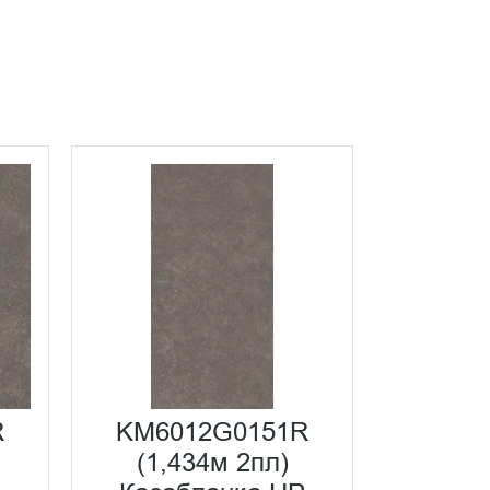
R
KM6012G0151R
KM60
(1,434м 2пл)
(1,