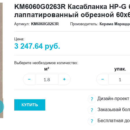
KM6060G0263R Касабланка HP-G
лаппатированный обрезной 60x6
Артикул:
KM6060G0263R
Производитель:
Керама Марацц
Цена:
3 247.64 руб.
Выберите необходимое количество:
м²
упак.
−
+
−
Дизайн-проект
КУПИТЬ
Заказывай бо
Бесплатная до