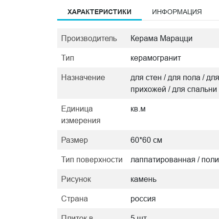
ХАРАКТЕРИСТИКИ
ИНФОРМАЦИЯ
Производитель
Керама Марацци
Тип
керамогранит
Назначение
для стен / для пола / дл
прихожей / для спальни
Единица
кв.м
измерения
Размер
60*60 см
Тип поверхности
лаппатированная / пол
Рисунок
камень
Страна
россия
Плиток в
5 шт