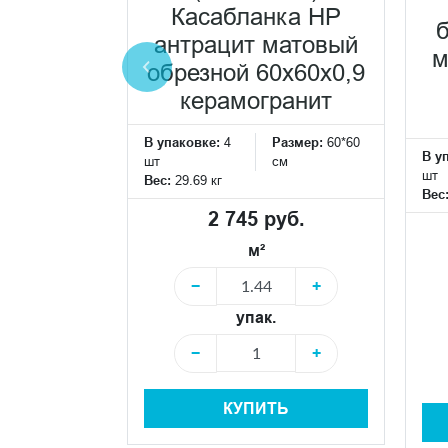
ёмный
Касабланка HP
брезной
антрацит матовый
м
0,9
обрезной 60x60x0,9
ранит
керамогранит
Размер:
60*60
В упаковке:
4
Размер:
60*60
В у
см
шт
см
шт
Вес:
29.69 кг
Вес
 руб.
2 745 руб.
м²
+
−
+
упак.
+
−
+
Ь
КУПИТЬ