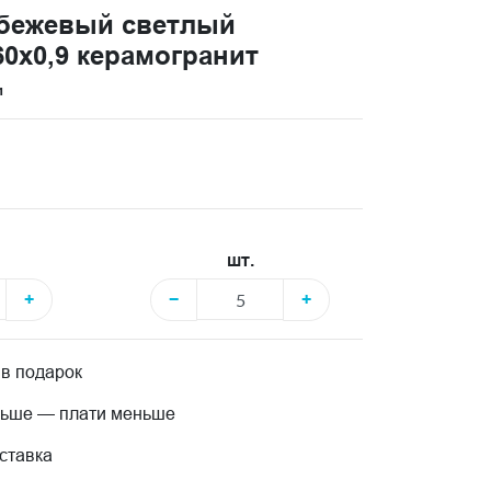
 бежевый светлый
0x0,9 керамогранит
и
шт.
+
−
+
 в подарок
льше — плати меньше
ставка