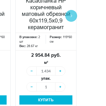
P
Касабланка HP
Каса
коричневый
антрац
ой
матовый обрезной
об
60x119,5x0,9
60x
керамогранит
кера
0*60
В упаковке:
2
Размер:
119*60
В упаковке:
2
шт
см
шт
Вес:
28.67 кг
Вес:
28.67 кг
2 954.84 руб.
2 95
м²
−
+
−
упак.
−
+
−
КУПИТЬ