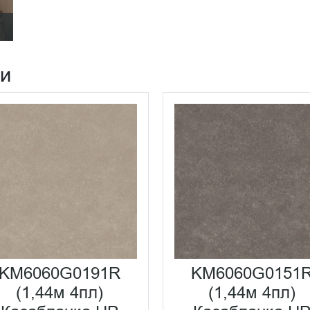
ии
KM6060G0191R
KM6060G0151
(1,44м 4пл)
(1,44м 4пл)