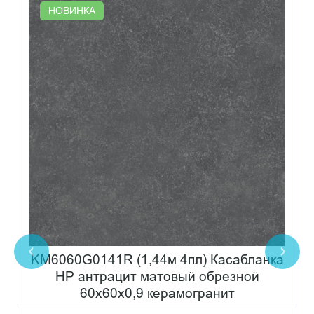
НОВИНКА
KM6060G0141R (1,44м 4пл) Касабланка
HP антрацит матовый обрезной
60x60x0,9 керамогранит