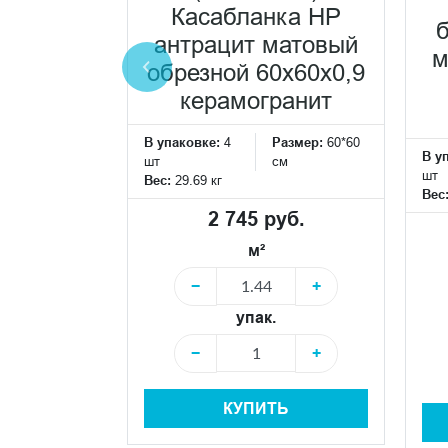
ёмный
Касабланка HP
брезной
антрацит матовый
м
0,9
обрезной 60x60x0,9
ранит
керамогранит
Размер:
60*60
В упаковке:
4
Размер:
60*60
В у
см
шт
см
шт
Вес:
29.69 кг
Вес
 руб.
2 745 руб.
м²
+
−
+
упак.
+
−
+
Ь
КУПИТЬ