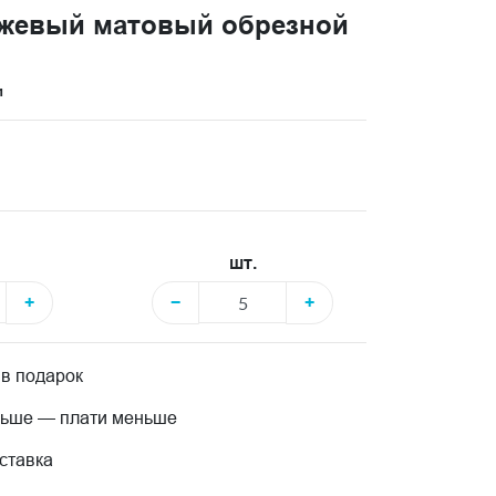
ежевый матовый обрезной
и
шт.
+
−
+
 в подарок
льше — плати меньше
ставка