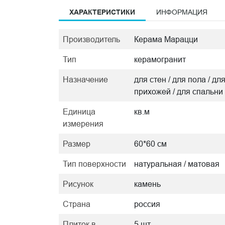
ХАРАКТЕРИСТИКИ
ИНФОРМАЦИЯ
Производитель
Керама Марацци
Тип
керамогранит
Назначение
для стен / для пола / дл
прихожей / для спальни
Единица
кв.м
измерения
Размер
60*60 см
Тип поверхности
натуральная / матовая
Рисунок
камень
Страна
россия
Плиток в
5 шт