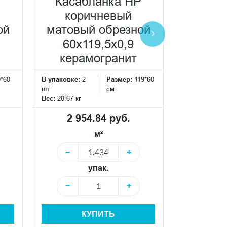
P
Касабланка HP
Каса
коричневый
антрац
ой
матовый обрезной
об
60x119,5x0,9
60x
керамогранит
кера
0*60
В упаковке:
2
Размер:
119*60
В упаковке:
2
шт
см
шт
Вес:
28.67 кг
Вес:
28.67 кг
2 954.84 руб.
2 95
м²
−
+
−
упак.
−
+
−
КУПИТЬ