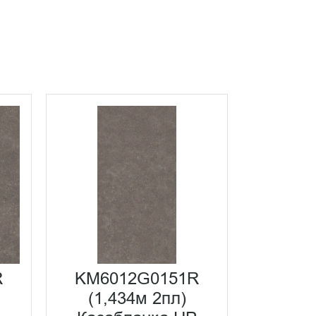
R
KM6012G0151R
KM60
(1,434м 2пл)
(1,