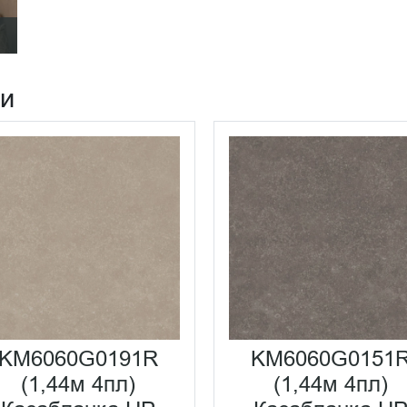
ии
KM6060G0191R
KM6060G0151
(1,44м 4пл)
(1,44м 4пл)