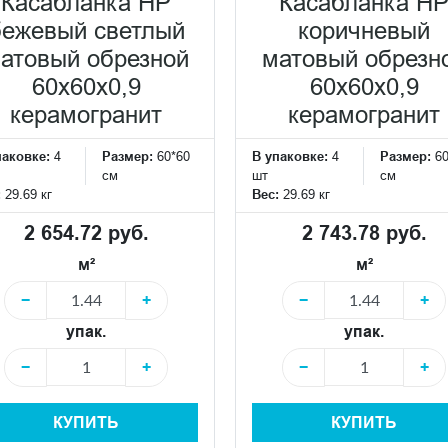
Касабланка HP
Касабланка H
бежевый светлый
коричневый
атовый обрезной
матовый обрезн
60x60x0,9
60x60x0,9
керамогранит
керамогранит
паковке:
4
Размер:
60*60
В упаковке:
4
Размер:
6
см
шт
см
:
29.69 кг
Вес:
29.69 кг
2 654.72 руб.
2 743.78 руб.
м²
м²
−
+
−
+
упак.
упак.
−
+
−
+
КУПИТЬ
КУПИТЬ