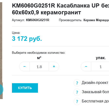
KM6060G0251R Касабланка UP б
60x60x0,9 керамогранит
Артикул:
KM6060G0251R
Производитель:
Керама Марацц
Цена:
3 172 руб.
Выберите необходимое количество:
м²
упак.
−
+
−
Дизайн-проект
КУПИТЬ
Заказывай бо
Бесплатная до